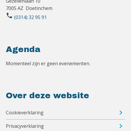
Gezellenlaan 10
7005 AZ Doetinchem
phone
(0314) 32 95 91
Agenda
Momenteel zijn er geen evenementen.
Over deze website
Cookieverklaring
Privacyverklaring