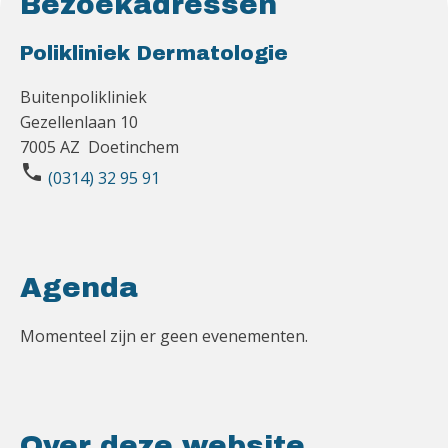
Bezoekadressen
Polikliniek Dermatologie
Buitenpolikliniek
Gezellenlaan 10
7005 AZ Doetinchem
phone
(0314) 32 95 91
Agenda
Momenteel zijn er geen evenementen.
Over deze website