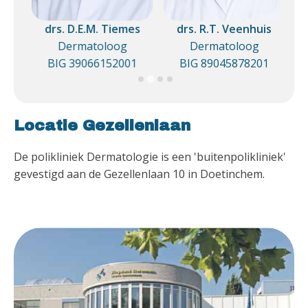
n-
drs. D.E.M. Tiemes
drs. R.T. Veenhuis
Dermatoloog
Dermatoloog
BIG 39066152001
BIG 89045878201
1
Locatie Gezellenlaan
De polikliniek Dermatologie is een 'buitenpolikliniek'
gevestigd aan de Gezellenlaan 10 in Doetinchem.