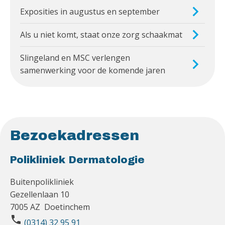
Exposities in augustus en september
Als u niet komt, staat onze zorg schaakmat
Slingeland en MSC verlengen
samenwerking voor de komende jaren
Bezoekadressen
Polikliniek Dermatologie
Buitenpolikliniek
Gezellenlaan 10
7005 AZ Doetinchem
phone
(0314) 32 95 91