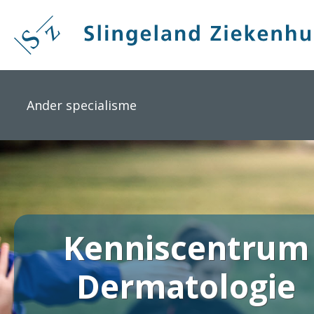
Overslaan
en
naar
de
inhoud
gaan
Ander specialisme
Kenniscentrum
Dermatologie