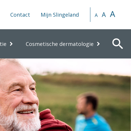
A
A
Contact
Mijn Slingeland
A
search
tie
Cosmetische dermatologie