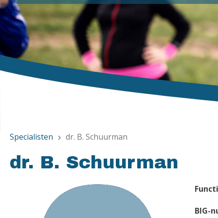
Specialisten
dr. B. Schuurman
chevron_right
dr. B. Schuurman
Functi
BIG-n