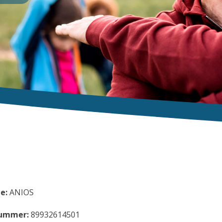
e:
ANIOS
ummer:
89932614501