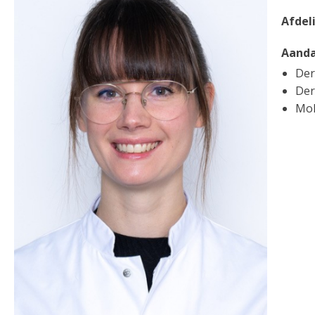
Afdel
Aanda
Der
Der
Moh