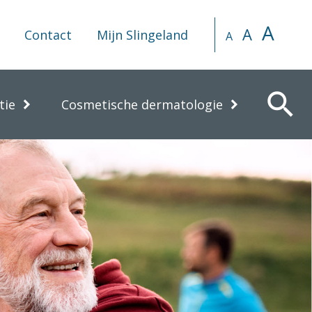
A
A
Contact
Mijn Slingeland
A
search
tie
Cosmetische dermatologie