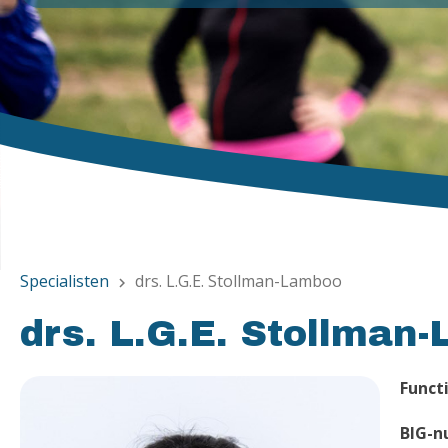
Specialisten
drs. L.G.E. Stollman-Lamboo
chevron_right
drs. L.G.E. Stollman
Functi
BIG-n