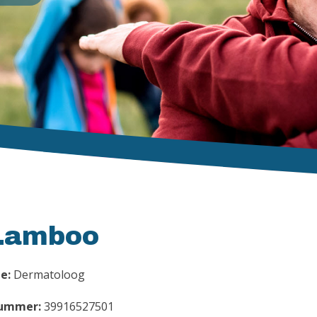
-Lamboo
e:
Dermatoloog
ummer:
39916527501