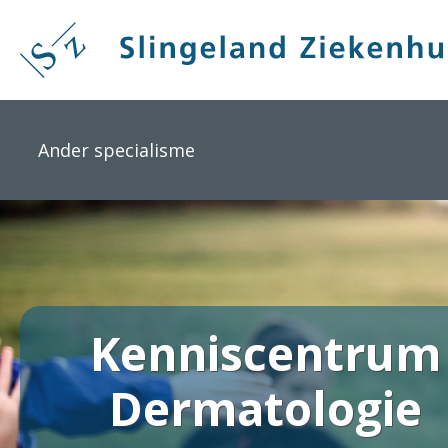
Overslaan
en
naar
de
inhoud
gaan
Ander specialisme
Kenniscentrum
Dermatologie