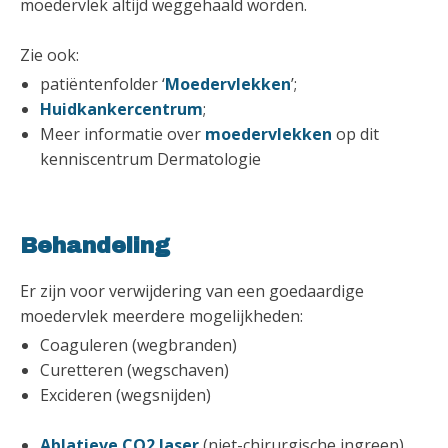
moedervlek altijd weggehaald worden.
Zie ook:
patiëntenfolder ‘
Moedervlekken
’;
Huidkankercentrum
;
Meer informatie over
moedervlekken
op dit
kenniscentrum Dermatologie
Behandeling
Er zijn voor verwijdering van een goedaardige
moedervlek meerdere mogelijkheden:
Coaguleren (wegbranden)
Curetteren (wegschaven)
Excideren (wegsnijden)
Ablatieve CO2 laser
(niet-chirurgische ingreep)