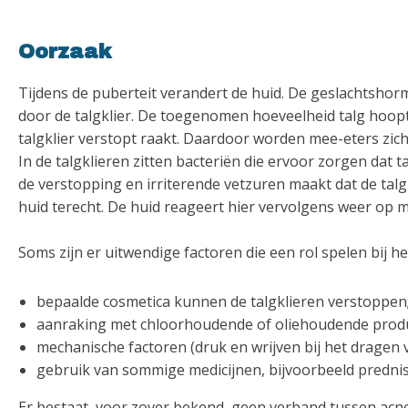
Oorzaak
Tijdens de puberteit verandert de huid. De geslachtsho
door de talgklier. De toegenomen hoeveelheid talg hoopt
talgklier verstopt raakt. Daardoor worden mee-eters zich
In de talgklieren zitten bacteriën die ervoor zorgen dat 
de verstopping en irriterende vetzuren maakt dat de talg
huid terecht. De huid reageert hier vervolgens weer op m
Soms zijn er uitwendige factoren die een rol spelen bij h
bepaalde cosmetica kunnen de talgklieren verstoppen
aanraking met chloorhoudende of oliehoudende produ
mechanische factoren (druk en wrijven bij het dragen 
gebruik van sommige medicijnen, bijvoorbeeld prednis
Er bestaat, voor zover bekend, geen verband tussen acne 