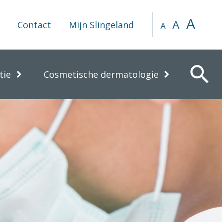
A
A
Contact
Mijn Slingeland
A
search
tie
Cosmetische dermatologie