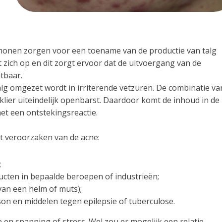
rmonen zorgen voor een toename van de productie van talg
 zich op en dit zorgt ervoor dat de uitvoergang van de
tbaar.
talg omgezet wordt in irriterende vetzuren. De combinatie va
klier uiteindelijk openbarst. Daardoor komt de inhoud in de
et een ontstekingsreactie.
et veroorzaken van de acne:
;
cten in bepaalde beroepen of industrieën;
van een helm of muts);
on en middelen tegen epilepsie of tuberculose.
en spanning of stress. Wel zou er mogelijk een relatie