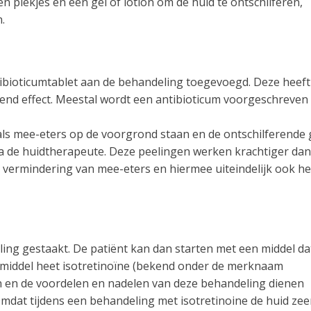
n plekjes en één gel of lotion om de huid te ontschilferen,
.
ntibioticumtablet aan de behandeling toegevoegd. Deze heeft
end effect. Meestal wordt een antibioticum voorgeschreven 
als mee-eters op de voorgrond staan en de ontschilferende 
a de huidtherapeute. Deze peelingen werken krachtiger dan
e vermindering van mee-eters en hiermee uiteindelijk ook he
ling gestaakt. De patiënt kan dan starten met een middel da
e middel heet isotretinoïne (bekend onder de merknaam
n en de voordelen en nadelen van deze behandeling dienen
dat tijdens een behandeling met isotretinoine de huid zee