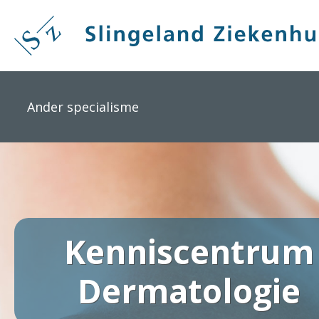
Overslaan
en
naar
de
inhoud
gaan
Ander specialisme
Kenniscentrum
Dermatologie