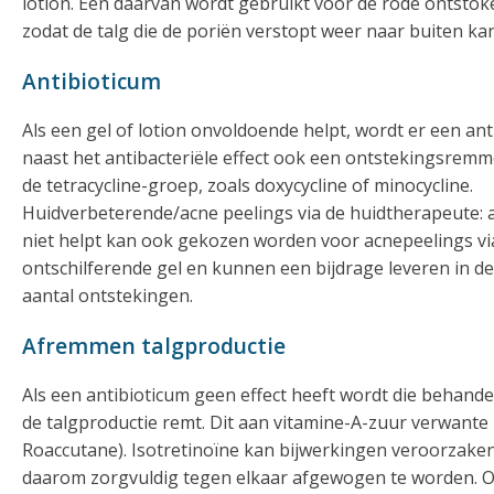
lotion. Eén daarvan wordt gebruikt voor de rode ontstoke
zodat de talg die de poriën verstopt weer naar buiten kan
Antibioticum
Als een gel of lotion onvoldoende helpt, wordt er een a
naast het antibacteriële effect ook een ontstekingsremm
de tetracycline-groep, zoals doxycycline of minocycline.
Huidverbeterende/acne peelings via de huidtherapeute: 
niet helpt kan ook gekozen worden voor acnepeelings vi
ontschilferende gel en kunnen een bijdrage leveren in d
aantal ontstekingen.
Afremmen talgproductie
Als een antibioticum geen effect heeft wordt die behande
de talgproductie remt. Dit aan vitamine-A-zuur verwant
Roaccutane). Isotretinoïne kan bijwerkingen veroorzake
daarom zorgvuldig tegen elkaar afgewogen te worden. Om