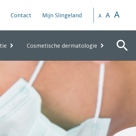
A
A
Contact
Mijn Slingeland
A
search
tie
Cosmetische dermatologie