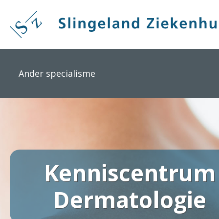
Overslaan
en
naar
de
inhoud
gaan
Ander specialisme
Kenniscentrum
Dermatologie