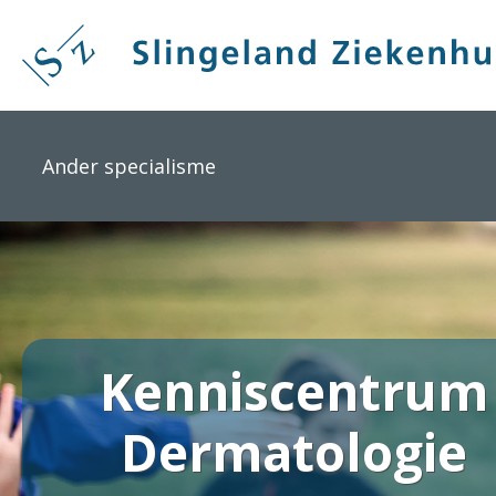
Overslaan
en
naar
de
inhoud
gaan
Ander specialisme
Kenniscentrum
Dermatologie