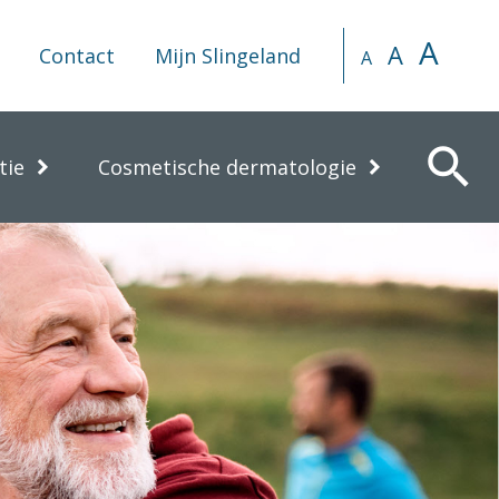
A
A
Contact
Mijn Slingeland
A
search
tie
Cosmetische dermatologie