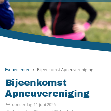
Evenementen
Bijeenkomst Apneuvereniging
chevron_right
Bijeenkomst
Apneuvereniging
donderdag 11 juni 2026
date_range