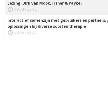
Lezing: Dirk van Mook, Fisher & Paykel
access_time
19:30 - 20:15
Interactief samenzijn met gebruikers en partners,
oplossingen bij diverse soorten therapie
access_time
20:45 - 21:30