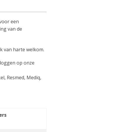
 voor een
ing van de
ok van harte welkom.
 loggen op onze
kel, Resmed, Mediq,
ers