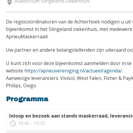
Auditorium Slingeland Ziekenhuis
location_on
De regiocoördinatoren van de Achterhoek nodigen u uit
bijeenkomst in het Slingeland ziekenhuis, met medewerk
ApneuMaskerraad.
Uw partner en andere belangstellenden zijn uiteraard o
U kunt zich voor deze bijeenkomst aanmelden door in te
website
https://apneuvereniging.nl/actueel/agenda/
.
Aanwezige leveranciers: Vivisol, West Falen, Fisher & Pay
Philips, Oxigo
Programma
Inloop en bezoek aan stands maskerraad, leveranci
access_time
18:45 - 19:30